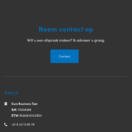
Neem contact op
Wilt u een afspraak maken? Ik adviseer u graag.
Contact
Bedrijf
Euro Business Taxi
KvK:
70008388
BTW:
NL858101531B01
+31 6 43 13 65 76