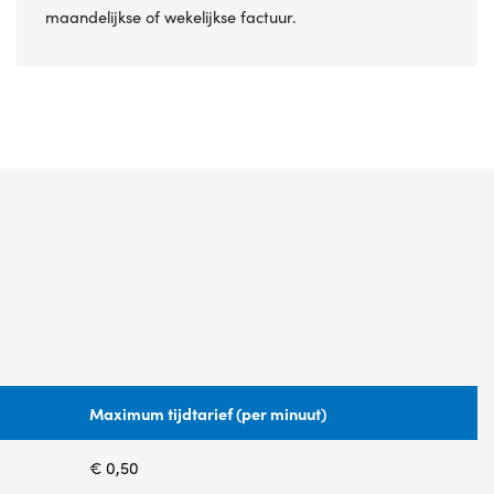
maandelijkse of wekelijkse factuur.
Maximum tijdtarief (per minuut)
€ 0,50