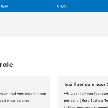
 8,44
€ 3,85
rale
Taxi Ilpendam naar 
 rondom heel Amsterdam in een
Wilt u een taxi van Ilpenda
u best meer op onze
perfect bi j Euro Business 
luchthavenvervoer rekenen!