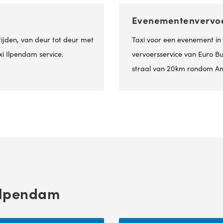
Evenementenvervo
tijden, van deur tot deur met
Taxi voor een evenement in
xi Ilpendam service.
vervoersservice van Euro Bus
straal van 20km rondom A
 Ilpendam