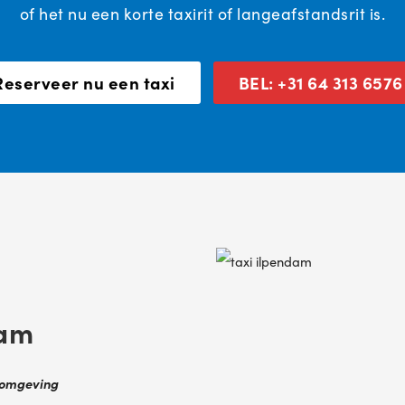
of het nu een korte taxirit of langeafstandsrit is.
Reserveer nu een taxi
BEL: +31 64 313 6576
dam
n omgeving