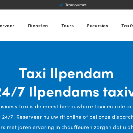
Professioneel
ervoer
Diensten
Tours
Excursies
Taxi’
Taxi Ilpendam
24/7 Ilpendams taxi
usiness Taxi is de meest betrouwbare taxicentrale ac
24/7! Reserveer nu uw rit online of bel onze dispatc
s met jaren ervaring in chauffeuren zorgen dat u alti