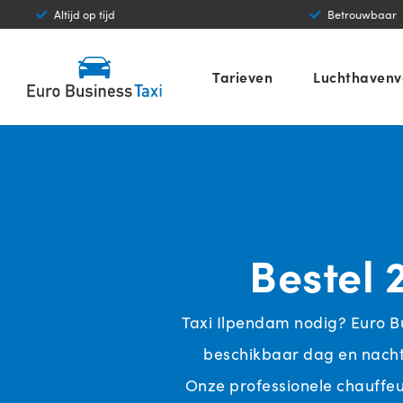
Betrouwbaar
Transparant
Tarieven
Luchthavenv
Bestel 
Taxi Ilpendam nodig? Euro B
beschikbaar dag en nacht 
Onze professionele chauffeur