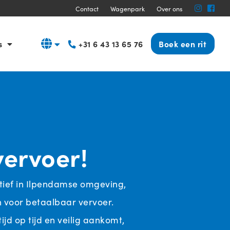
Altijd op tijd
Betrouwba
Contact
Wagenpark
Over ons
s
+31 6 43 13 65 76
Boek een rit
vervoer!
tief in Ilpendamse omgeving,
h voor betaalbaar vervoer.
jd op tijd en veilig aankomt,