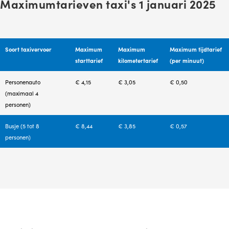
Maximumtarieven taxi's 1 januari 2025
Soort taxivervoer
Maximum
Maximum
Maximum tijdtarief
starttarief
kilometertarief
(per minuut)
Personenauto
€ 4,15
€ 3,05
€ 0,50
(maximaal 4
personen)
Busje (5 tot 8
€ 8,44
€ 3,85
€ 0,57
personen)