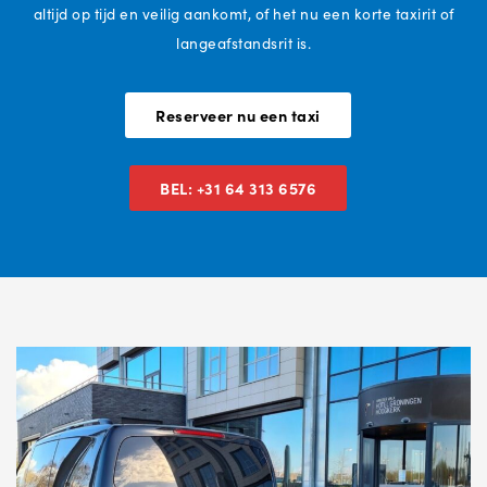
altijd op tijd en veilig aankomt, of het nu een korte taxirit of
langeafstandsrit is.
Reserveer nu een taxi
BEL: +31 64 313 6576