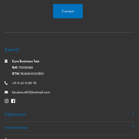
Contact
Bedrijf
Euro Business Taxi
KvK:
70008388
BTW:
NL858101531B01
+31 6 43 13 65 76
farukasut97@hotmail.com
Algemeen
Informatie