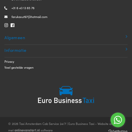
+31 6 43 13 65 76
farukasut97@hotmail.com
Algemeen
Informatie
Privacy
Veel gestelde vragen
© 2026 Taxi Amsterdam Cab Service 24/7 | Euro Business Taxi - Website ontwikkeld
onlinevanstart.nl
met
software