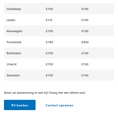
Hoofddorp
€700
€750
Leiden
€710
€750
Nieuwegein
€700
€750
Purmerend
€780
€850
Rotterdam
€700
€750
Utrecht
€700
€750
Zaandam
€700
€750
Staat uw bestemming er niet bij? Vraag hier een offerte aan!
Rit boeken
Contact opnemen