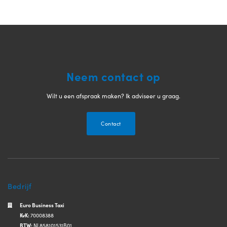
Neem contact op
Wilt u een afspraak maken? Ik adviseer u graag.
Contact
Bedrijf
Euro Business Taxi
KvK:
70008388
BTW:
NL858101531B01